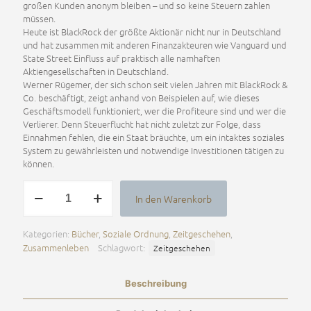
großen Kunden anonym bleiben – und so keine Steuern zahlen
müssen.
Heute ist BlackRock der größte Aktionär nicht nur in Deutschland
und hat zusammen mit anderen Finanzakteuren wie Vanguard und
State Street Einfluss auf praktisch alle namhaften
Aktiengesellschaften in Deutschland.
Werner Rügemer, der sich schon seit vielen Jahren mit BlackRock &
Co. beschäftigt, zeigt anhand von Beispielen auf, wie dieses
Geschäftsmodell funktioniert, wer die Profiteure sind und wer die
Verlierer. Denn Steuerflucht hat nicht zuletzt zur Folge, dass
Einnahmen fehlen, die ein Staat bräuchte, um ein intaktes soziales
System zu gewährleisten und notwendige Investitionen tätigen zu
können.
BLACKROCK
In den Warenkorb
GERMANY
Alternative:
Menge
Kategorien:
Bücher
,
Soziale Ordnung
,
Zeitgeschehen
,
Zusammenleben
Schlagwort:
Zeitgeschehen
Beschreibung