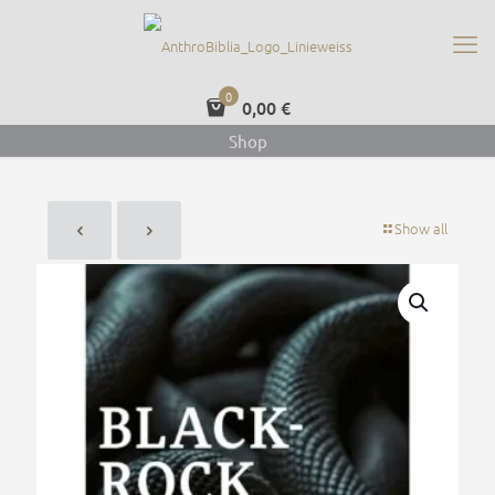
0
0,00 €
Shop
Show all