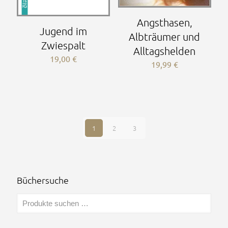
Angsthasen,
Jugend im
Albträumer und
Zwiespalt
Alltagshelden
19,00
€
19,99
€
1
2
3
Büchersuche