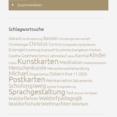
Zusammenleben
Schlagwortsuche
Advent
Basteln
Auferstehung
Christengemeinschaft
Christus
Corona
Christologie
Dreigliederung
Epidemie
Erzengel
Erziehung
Eurythmie
Evangelium
Freiheit
Erzählstoff
Kinder
Karma
Goetheanismus
Goethe
Jahreslauf
Jesus
Kunstkarten
Meditation
Kultus
Meditationspraxis
Menschenkunde
Menschenweihehandlung
Michael
Ostern
Post 11-2020
Organismus
Postkarten
Reinkarnation
Sakramente
Schulungsweg
Soziale Dreigliederung
Sprachgestaltung
Tod
Vorlesen
Ukraine
Waldorfpädagogik
Waldorflehrer
Waldorfschule
Weihnachten
Werken