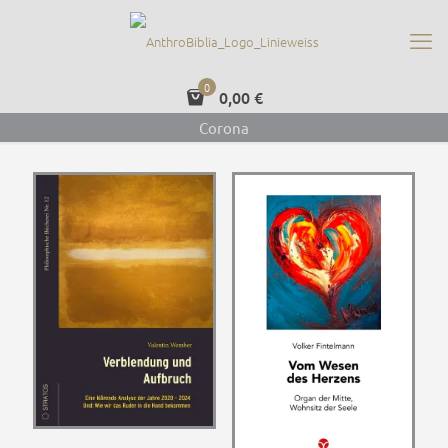
0
0,00 €
Corona