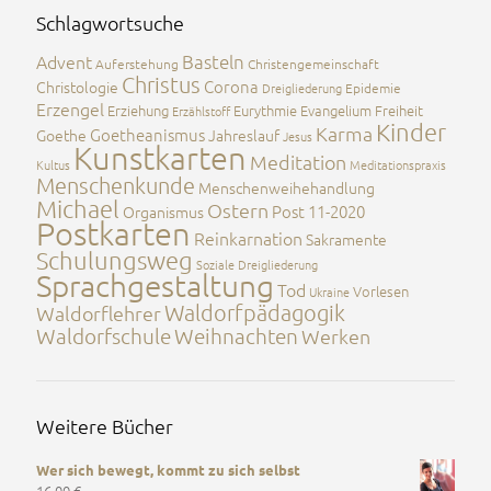
Schlagwortsuche
Advent
Basteln
Auferstehung
Christengemeinschaft
Christus
Corona
Christologie
Dreigliederung
Epidemie
Erzengel
Erziehung
Eurythmie
Evangelium
Freiheit
Erzählstoff
Kinder
Karma
Goetheanismus
Goethe
Jahreslauf
Jesus
Kunstkarten
Meditation
Kultus
Meditationspraxis
Menschenkunde
Menschenweihehandlung
Michael
Ostern
Post 11-2020
Organismus
Postkarten
Reinkarnation
Sakramente
Schulungsweg
Soziale Dreigliederung
Sprachgestaltung
Tod
Vorlesen
Ukraine
Waldorfpädagogik
Waldorflehrer
Waldorfschule
Weihnachten
Werken
Weitere Bücher
Wer sich bewegt, kommt zu sich selbst
16,00
€