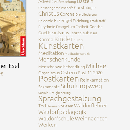
Advent
Basteln
Auferstehung
Christologie
Christengemeinschaft
Christus
Corona
Dreigliederung
Erzengel
Erziehung
Epidemie
Erzählstoff
Goethe
Eurythmie
Evangelium
Freiheit
Goetheanismus
Jahreslauf
Jesus
Kinder
Karma
Kultus
Kunstkarten
Meditation
Meditationspraxis
Menschenkunde
Michael
ner Esel
Menschenweihehandlung
Ostern
Post 11-2020
Organismus
0
€
Postkarten
Reinkarnation
Schulungsweg
Sakramente
Soziale Dreigliederung
Sprachgestaltung
Waldorflehrer
Tod
Vorlesen
Ukraine
Waldorfpädagogik
Waldorfschule
Weihnachten
Werken