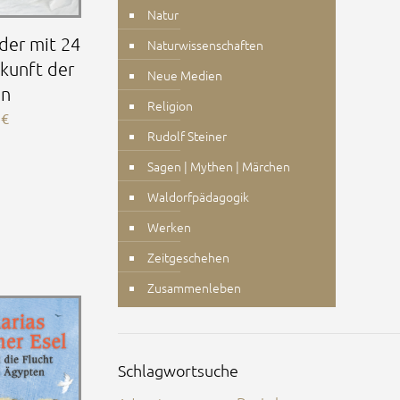
Natur
der mit 24
Naturwissenschaften
kunft der
Neue Medien
en
Religion
0
€
Rudolf Steiner
Sagen | Mythen | Märchen
Waldorfpädagogik
Werken
Zeitgeschehen
Zusammenleben
Schlagwortsuche