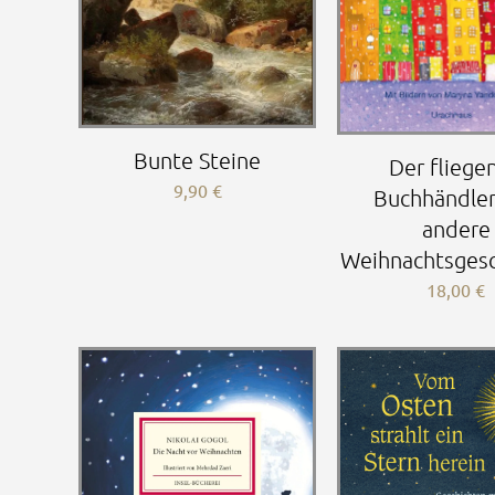
Bunte Steine
Der fliege
9,90
€
Buchhändler
andere
Weihnachtsgesc
18,00
€