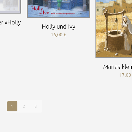
r »Holly
Holly und Ivy
«
16,00
€
Marias klei
17,0
1
2
3