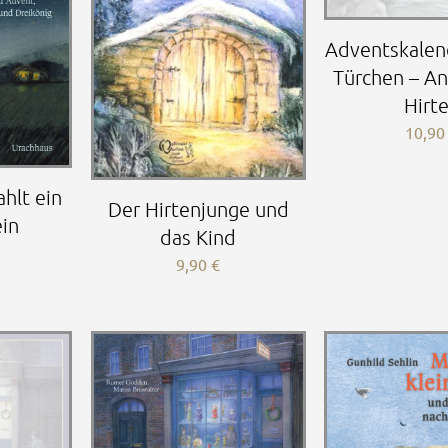
Adventskalen
Türchen – An
Hirt
10,9
hlt ein
Der Hirtenjunge und
ein
das Kind
9,90
€