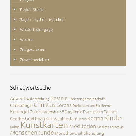
Rudolf Steiner
Sagen | Mythen | Märchen
Waldorfpädagogik
Werken
Zeitgeschehen
Zusammenleben
Schlagwortsuche
Advent
Basteln
Auferstehung
Christengemeinschaft
Christus
Corona
Christologie
Dreigliederung
Epidemie
Erzengel
Erziehung
Eurythmie
Evangelium
Freiheit
Erzählstoff
Kinder
Karma
Goetheanismus
Goethe
Jahreslauf
Jesus
Kunstkarten
Meditation
Kultus
Meditationspraxis
Menschenkunde
Menschenweihehandlung