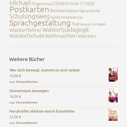
Michael
Ostern
Post 11-2020
Organismus
Postkarten
Reinkarnation
Sakramente
Schulungsweg
Soziale Dreigliederung
Sprachgestaltung
Tod
Vorlesen
Ukraine
Waldorfpädagogik
Waldorflehrer
Waldorfschule
Weihnachten
Werken
Weitere Bücher
Wer sich bewegt, kommt zu sich selbst
16,00
€
zzgl.
Versandkosten
Gemeinsam bewegen
16,00
€
zzgl.
Versandkosten
Herzkräfte stärken durch Eurythmie
22,00
€
zzgl.
Versandkosten