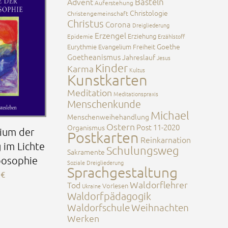
Advent
Basteln
Auferstehung
Christologie
Christengemeinschaft
Christus
Corona
Dreigliederung
Erzengel
Erziehung
Epidemie
Erzählstoff
Goethe
Eurythmie
Evangelium
Freiheit
Goetheanismus
Jahreslauf
Jesus
Kinder
Karma
Kultus
Kunstkarten
Meditation
Meditationspraxis
Menschenkunde
Michael
Menschenweihehandlung
Ostern
Post 11-2020
Organismus
ium der
Postkarten
Reinkarnation
 im Lichte
Schulungsweg
Sakramente
posophie
Soziale Dreigliederung
Sprachgestaltung
0
€
Waldorflehrer
Tod
Vorlesen
Ukraine
Waldorfpädagogik
Waldorfschule
Weihnachten
Werken