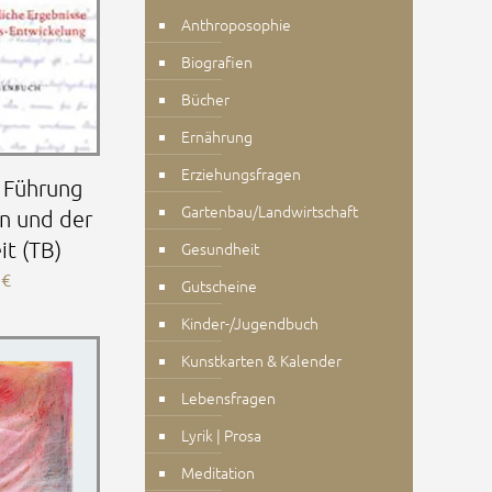
Anthroposophie
Biografien
Bücher
Ernährung
Erziehungsfragen
e Führung
Gartenbau/Landwirtschaft
n und der
t (TB)
Gesundheit
0
€
Gutscheine
Kinder-/Jugendbuch
Kunstkarten & Kalender
Lebensfragen
Lyrik | Prosa
Meditation