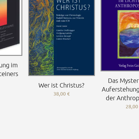
ung im
teiners
Das Myster
Wer ist Christus?
Auferstehung
38,00
€
der Anthro
28,0