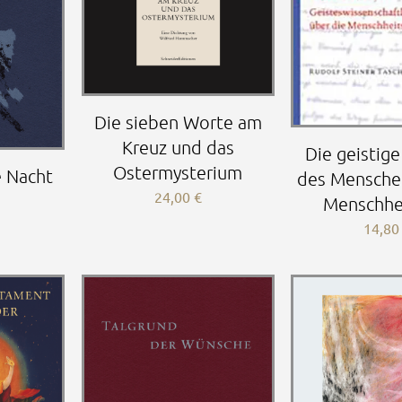
Die sieben Worte am
Kreuz und das
Die geistig
Ostermysterium
 Nacht
des Mensche
24,00
€
Menschhei
14,8