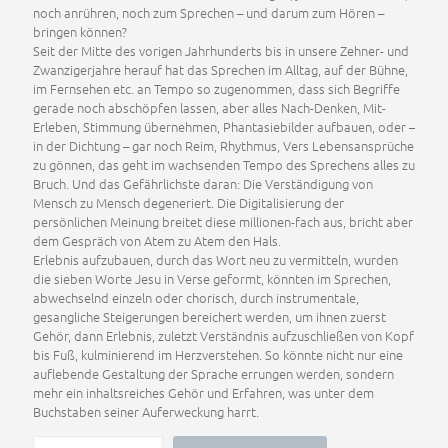
noch anrühren, noch zum Sprechen – und darum zum Hören –
bringen können?
Seit der Mitte des vorigen Jahrhunderts bis in unsere Zehner- und
Zwanzigerjahre herauf hat das Sprechen im Alltag, auf der Bühne,
im Fernsehen etc. an Tempo so zugenommen, dass sich Begriffe
gerade noch abschöpfen lassen, aber alles Nach-Denken, Mit-
Erleben, Stimmung übernehmen, Phantasiebilder aufbauen, oder –
in der Dichtung – gar noch Reim, Rhythmus, Vers Lebensansprüche
zu gönnen, das geht im wachsenden Tempo des Sprechens alles zu
Bruch. Und das Gefährlichste daran: Die Verständigung von
Mensch zu Mensch degeneriert. Die Digitalisierung der
persönlichen Meinung breitet diese millionen-fach aus, bricht aber
dem Gespräch von Atem zu Atem den Hals.
Erlebnis aufzubauen, durch das Wort neu zu vermitteln, wurden
die sieben Worte Jesu in Verse geformt, könnten im Sprechen,
abwechselnd einzeln oder chorisch, durch instrumentale,
gesangliche Steigerungen bereichert werden, um ihnen zuerst
Gehör, dann Erlebnis, zuletzt Verständnis aufzuschließen von Kopf
bis Fuß, kulminierend im Herzverstehen. So könnte nicht nur eine
auflebende Gestaltung der Sprache errungen werden, sondern
mehr ein inhaltsreiches Gehör und Erfahren, was unter dem
Buchstaben seiner Auferweckung harrt.
Die