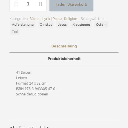
In den Warenkorb
sieben
Alternative:
Worte
am
Kategorien:
Bücher
,
Lyrik | Prosa
,
Religion
Schlagwörter:
Kreuz
Auferstehung
Christus
Jesus
Kreuzigung
Ostern
und
das
Tod
Ostermysterium
Menge
Beschreibung
Produktsicherheit
41 Seiten
Leinen
Format 24 x 32 cm
ISBN 978-3-943305-47-0
SchneiderEditionen