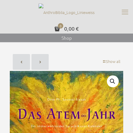
0
0,00 €
Shop
Show all