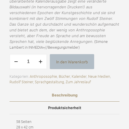
überarbeitete Kalenderausgabe zeigt eine veränderte
Bildauswahl (in hervorragenden Drucken!) aus
verschiedenen Epochen der Kunstgeschichte und sie sind
kombiniert mit den Zwölf Stimmungen von Rudolf Steiner.
Das Ganze ist gut durchdacht und wunderschön aufgemacht
und bietet auch dem, der wenig von Anthroposophie
versteht, aber Freude an Sprache und am bewussten
(Simone
Sprechen hat, viele beglückende Anregungen.
Lambert in INMEDIA+//Bewegungsmelder)
Das
In den Warenkorb
Atem-
Alternative:
Jahr
Menge
Kategorien:
Anthroposophie
,
Bücher
,
Kalender
,
Neue Medien
,
Rudolf Steiner
,
Sprachgestaltung
,
Zum Jahreslauf
Beschreibung
Produktsicherheit
58 Seiten
28 x 42 cm