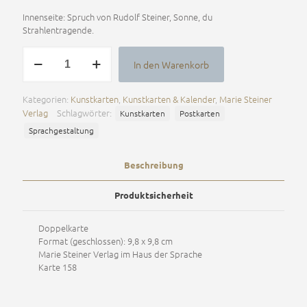
Innenseite: Spruch von Rudolf Steiner, Sonne, du
Strahlentragende.
Das
In den Warenkorb
Sonnenherz
Alternative:
Menge
Kategorien:
Kunstkarten
,
Kunstkarten & Kalender
,
Marie Steiner
Verlag
Schlagwörter:
Kunstkarten
Postkarten
Sprachgestaltung
Beschreibung
Produktsicherheit
Doppelkarte
Format (geschlossen): 9,8 x 9,8 cm
Marie Steiner Verlag im Haus der Sprache
Karte 158