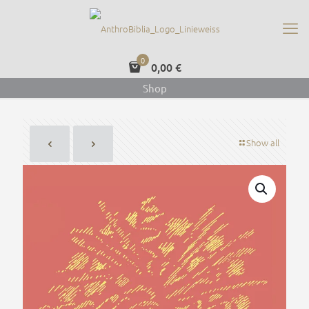
0
0,00 €
Shop
Show all