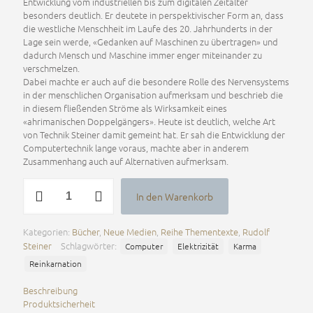
Entwicklung vom industriellen bis zum digitalen Zeitalter
besonders deutlich. Er deutete in perspektivischer Form an, dass
die westliche Menschheit im Laufe des 20. Jahrhunderts in der
Lage sein werde, «Gedanken auf Maschinen zu übertragen» und
dadurch Mensch und Maschine immer enger miteinander zu
verschmelzen.
Dabei machte er auch auf die besondere Rolle des Nervensystems
in der menschlichen Organisation aufmerksam und beschrieb die
in diesem fließenden Ströme als Wirksamkeit eines
«ahrimanischen Doppelgängers». Heute ist deutlich, welche Art
von Technik Steiner damit gemeint hat. Er sah die Entwicklung der
Computertechnik lange voraus, machte aber in anderem
Zusammenhang auch auf Alternativen aufmerksam.
Der
In den Warenkorb
elektronische
Alternative:
Doppelgänger
und
Kategorien:
Bücher
,
Neue Medien
,
Reihe Thementexte
,
Rudolf
die
Steiner
Schlagwörter:
Computer
Elektrizität
Karma
Entwicklung
der
Reinkarnation
Computertechnik
Beschreibung
Menge
Produktsicherheit