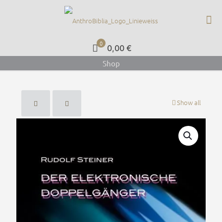
0
0,00 €
Shop
Show all