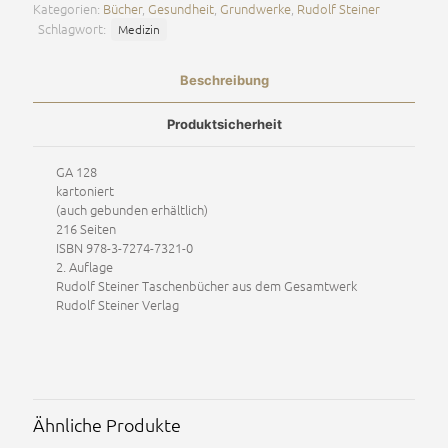
Kategorien:
Bücher
,
Gesundheit
,
Grundwerke
,
Rudolf Steiner
Menge
Schlagwort:
Medizin
Beschreibung
Produktsicherheit
GA 128
kartoniert
(auch gebunden erhältlich)
216
Seiten
ISBN 978-3-7274-7321-0
2. Auflage
Rudolf Steiner Taschenbücher aus dem Gesamtwerk
Rudolf Steiner Verlag
Ähnliche Produkte