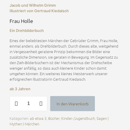
Jacob und Wilhelm Grimm
Illustriert von Gertraud Kiedaisch
Frau Holle
Ein Drehbilderbuch
Eines der beliebtesten Märchen der Gebrüder Grimm, Frau Holle,
einmal anders: als Drehbilderbuch. Durch dieses alte, weitgehend
in Vergessenheit geratene Prinzip bekommen die Bilder eine
zusätzliche Dimension, sie geraten in Bewegung. Im Gegensatz zu
den Zieh-Bilderbüchern ist der Mechanismus der Drehscheibe
weniger anfällig, so dass auch kleinere Kinder schon damit
umgehen können. Ein weiteres kleines Meisterwerk unserer
erfolgreichen Illustratorin Gertraud Kiedaisch.
ab 3 Jahren
Frau
In den Warenkorb
Holle
Alternative:
Menge
Kategorien:
ab etwa 3
,
Bücher
,
Kinder-/Jugendbuch
,
Sagen |
Mythen | Märchen