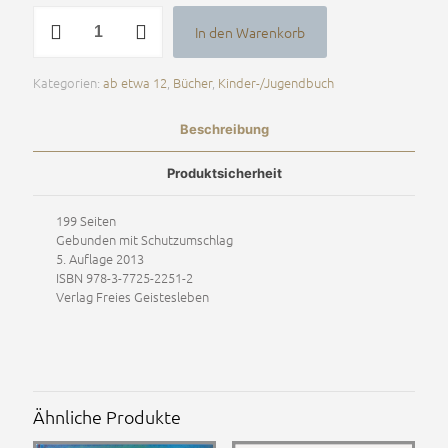
Im
In den Warenkorb
Schatten
Alternative:
der
Wächter
Kategorien:
ab etwa 12
,
Bücher
,
Kinder-/Jugendbuch
Menge
Beschreibung
Produktsicherheit
199 Seiten
Gebunden mit Schutzumschlag
5. Auflage 2013
ISBN 978-3-7725-2251-2
Verlag Freies Geistesleben
Ähnliche Produkte