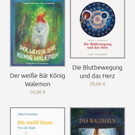
Die Blutbewegung
Der weiße Bär König
und das Herz
Walemon
39,00
€
16,00
€