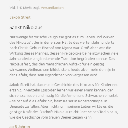
inkl. 7 % MwSt.
zzgl.
Versandkosten
Jakob Streit
Sankt Nikolaus
Nur wenige historische Zeugnisse gibt es zum Leben und Wirken
des Nikolaus‘ , der in der ersten Hälfte des vierten Jahrhunderts
nach Christi Geburt Bischof von Myrna war. Groß aber war die
Wirkung dieses Mannes, dessen Freigebigkeit eine inzwischen viele
Jahrhunderte lang bestehende Tradition begründen konnte. Das
Nikolausfest, das den menschlichen Auftakt für ein geistig
wirksames Weihnachten bildet, steht heute aber mehr denn je in
der Gefahr, dass sein eigentlicher Sinn vergessen wird.
Jakob Streit hat darum die Geschichte des Nikolaus für Kinder neu
erzählt. In vierzehn Episoden lernen wir einen Mann kennen, der
sich entschieden und mutig für die Armen und Schwachen einsetzt
– selbst auf die Gefahr hin, beim Kaiser in Konstantinopel in
Ungnade zu fallen. Aber nicht nur in seinem Leben wirkte er, die
geistige Kraft des Bischofs Nikolaus reicht über seinen Tod hinaus,
wie die Geschichte vom treuen Diener zeigen kann.
ab 6 Jahren