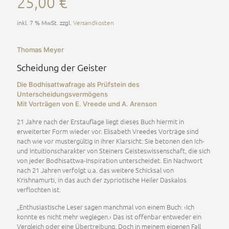
25,00
€
inkl. 7 % MwSt.
zzgl.
Versandkosten
Thomas Meyer
Scheidung der Geister
Die Bodhisattwafrage als Prüfstein des
Unterscheidungsvermögens
Mit Vorträgen von E. Vreede und A. Arenson
21 Jahre nach der Erstauflage liegt dieses Buch hiermit in
erweiterter Form wieder vor. Elisabeth Vreedes Vorträge sind
nach wie vor mustergültig in ihrer Klarsicht: Sie betonen den Ich-
und Intuitionscharakter von Steiners Geisteswissenschaft, die sich
von jeder Bodhisattwa-Inspiration unterscheidet. Ein Nachwort
nach 21 Jahren verfolgt u.a. das weitere Schicksal von
Krishnamurti, in das auch der zypriotische Heiler Daskalos
verflochten ist.
„Enthusiastische Leser sagen manchmal von einem Buch: ‹Ich
konnte es nicht mehr weglegen.› Das ist offenbar entweder ein
Vergleich oder eine Übertreibung. Doch in meinem eigenen Fall