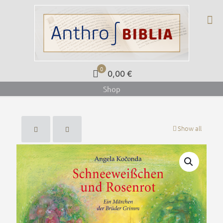
0
0,00 €
Shop
Show all