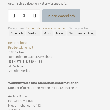
organisch-spirituellen Naturwissenschaft.
Das
In den Warenkorb
Ätherische
Alternative:
Menge
Kategorien:
Bücher
,
Naturwissenschaften
Schlagwörter:
Ätherleib
Medizin
Musik
Natur
Naturbeobachtung
Beschreibung
Produktsicherheit
188 Seiten
gebunden mit Schutzumschlag
ISBN
978-3-85989-448-8
4. Auflage
zbinden Verlag
Warnhinweise und Sicherheitsinformationen:
Kontaktinformationen wegen Produktsicherheit:
Anthro-Biblia
Inh. Geert Möbius
Niedermehlingerhof 13
67678 Mehlingen