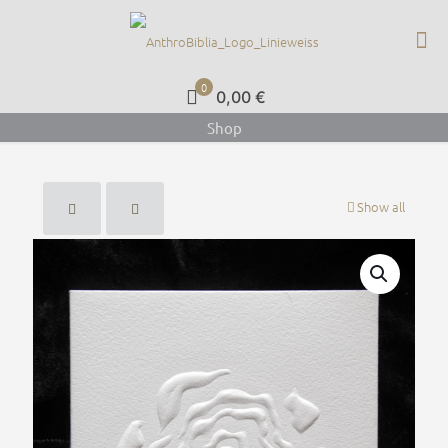
0
0,00 €
Shop
Show all