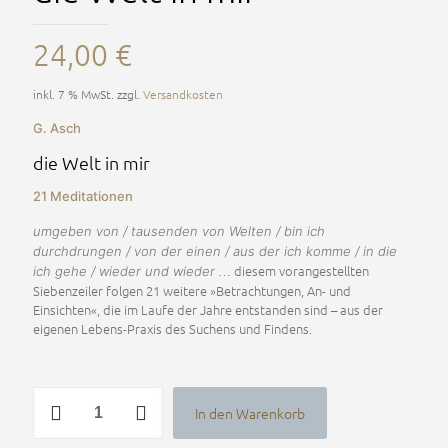
24,00
€
inkl. 7 % MwSt.
zzgl.
Versandkosten
G. Asch
die Welt in mir
21 Meditationen
umgeben von / tausenden von Welten / bin ich
durchdrungen / von der einen / aus der ich komme / in die
… diesem vorangestellten
ich gehe / wieder und wieder
Siebenzeiler folgen 21 weitere »Betrachtungen, An- und
Einsichten«, die im Laufe der Jahre entstanden sind – aus der
eigenen Lebens-Praxis des Suchens und Findens.
die
In den Warenkorb
Welt
Alternative:
in