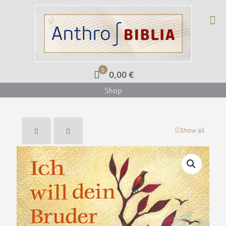
0
0,00 €
Shop
Show all