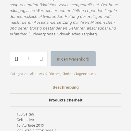
ansprechenden Bändchen zusammengestellt hat. Der hohe
pädagogische Wert dieser neu erzählten Legenden liegt in
der menschlich aktivierenden Haltung der Heiligen und
macht deren Auseinandersetzung mit ihren Mitmenschen
und deren trotzig bestandenen Gefahren anschaubar und
(Südwestpresse, Schwäbisches Tagblatt)
erfahrbar.
Ich
In den Warenkorb
will
Alternative:
dein
Bruder
Kategorien:
ab etwa 6
,
Bücher
,
Kinder-/Jugendbuch
sein
Menge
Beschreibung
Produktsicherheit
150 Seiten
Gebunden
10. Auflage 2019
ISBN 978-3-7725-2085-3