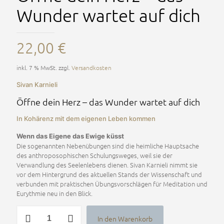
Wunder wartet auf dich
22,00
€
inkl. 7 % MwSt.
zzgl.
Versandkosten
Sivan Karnieli
Öffne dein Herz – das Wunder wartet auf dich
In Kohärenz mit dem eigenen Leben kommen
Wenn das Eigene das Ewige küsst
Die sogenannten Nebenübungen sind die heimliche Hauptsache
des anthroposophischen Schulungsweges, weil sie der
Verwandlung des Seelenlebens dienen. Sivan Karnieli nimmt sie
vor dem Hintergrund des aktuellen Stands der Wissenschaft und
verbunden mit praktischen Übungsvorschlägen für Meditation und
Eurythmie neu in den Blick.
Öffne
In den Warenkorb
dein
Alternative: