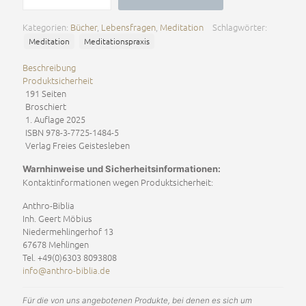
Herz
–
Kategorien:
Bücher
,
Lebensfragen
,
Meditation
Schlagwörter:
das
Meditation
Meditationspraxis
Wunder
wartet
Beschreibung
auf
Produktsicherheit
dich
191 Seiten
Menge
Broschiert
1. Auflage 2025
ISBN 978-3-7725-1484-5
Verlag Freies Geistesleben
Warnhinweise und Sicherheitsinformationen:
Kontaktinformationen wegen Produktsicherheit:
Anthro-Biblia
Inh. Geert Möbius
Niedermehlingerhof 13
67678 Mehlingen
Tel. +49(0)6303 8093808
info@anthro-biblia.de
Für die von uns angebotenen Produkte, bei denen es sich um