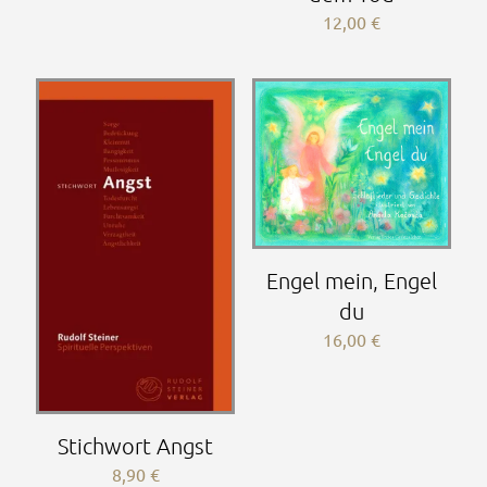
12,00
€
Engel mein, Engel
du
16,00
€
Stichwort Angst
8,90
€