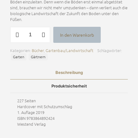
Böden einzuleiten. Denn wenn die Böden erst einmal abgetötet
sind, brauchen wir nicht mehr umzudenken – dann verliert auch die
biologische Landwirtschaft der Zukunft den Boden unter den
Füßen.
Rettet
In den Warenkorb
den
Alternative:
Boden
Menge
Kategorien:
Bücher
,
Gartenbau/Landwirtschaft
Schlagwörter:
Garten
Gärtnern
Beschreibung
Produktsicherheit
227 Seiten
Hardcover mit Schutzumschlag
1. Auflage 2019
ISBN
9783864892424
Westend Verlag