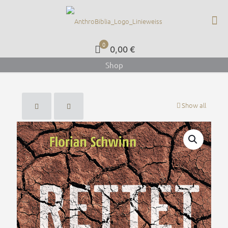
0
0,00 €
Shop
Show all