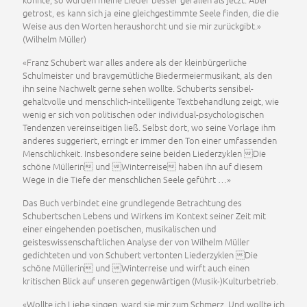
getrost, es kann sich ja eine gleichgestimmte Seele finden, die die
Weise aus den Worten heraushorcht und sie mir zurückgibt.»
(Wilhelm Müller)
«Franz Schubert war alles andere als der kleinbürgerliche
Schulmeister und bravgemütliche Biedermeiermusikant, als den
ihn seine Nachwelt gerne sehen wollte. Schuberts sensibel-
gehaltvolle und menschlich-intelligente Textbehandlung zeigt, wie
wenig er sich von politischen oder individual-psychologischen
Tendenzen vereinseitigen ließ. Selbst dort, wo seine Vorlage ihm
anderes suggeriert, erringt er immer den Ton einer umfassenden
Menschlichkeit. Insbesondere seine beiden Liederzyklen Die
schöne Müllerin und Winterreise haben ihn auf diesem
Wege in die Tiefe der menschlichen Seele geführt …»
Das Buch verbindet eine grundlegende Betrachtung des
Schubertschen Lebens und Wirkens im Kontext seiner Zeit mit
einer eingehenden poetischen, musikalischen und
geisteswissenschaftlichen Analyse der von Wilhelm Müller
gedichteten und von Schubert vertonten Liederzyklen Die
schöne Müllerin und Winterreise und wirft auch einen
kritischen Blick auf unseren gegenwärtigen (Musik-)Kulturbetrieb.
«Wollte ich Liebe singen, ward sie mir zum Schmerz. Und wollte ich