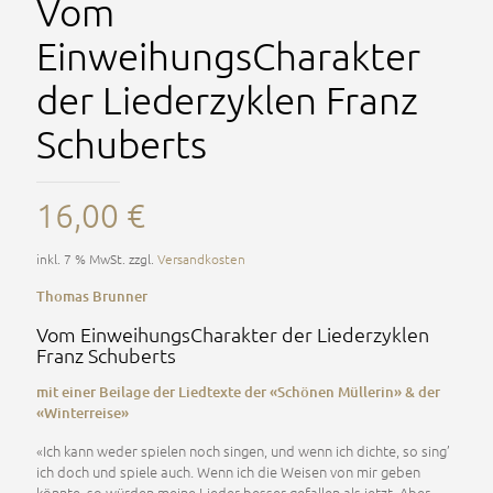
Vom
EinweihungsCharakter
der Liederzyklen Franz
Schuberts
16,00
€
inkl. 7 % MwSt.
zzgl.
Versandkosten
Thomas Brunner
Vom EinweihungsCharakter der Liederzyklen
Franz Schuberts
mit einer Beilage der Liedtexte der «Schönen Müllerin» & der
«Winterreise»
«Ich kann weder spielen noch singen, und wenn ich dichte, so sing’
ich doch und spiele auch. Wenn ich die Weisen von mir geben
könnte, so würden meine Lieder besser gefallen als jetzt. Aber