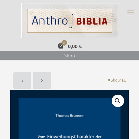
0
0,00 €
Shop
Show all