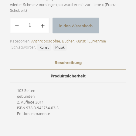
wieder Schmerz nur singen, so ward er mir zur Liebe.» (Franz
Schubert)
Vom
In den Warenkorb
EinweihungsCharakter
Alternative:
der
Liederzyklen
Kategorien:
Anthroposophie
,
Bücher
,
Kunst | Eurythmie
Franz
Schlagwörter:
Kunst
Musik
Schuberts
Menge
Beschreibung
Produktsicherheit
103 Seiten
gebunden
2. Auflage
2011
ISBN 978-3-942754-03-3
Edition Immanente