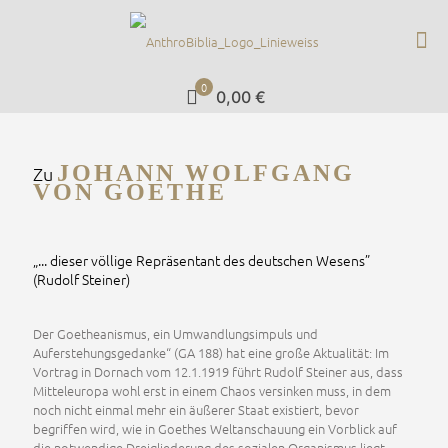
0
0,00 €
JOHANN WOLFGANG
Zu
VON GOETHE
„... dieser völlige Repräsentant des deutschen Wesens”
(Rudolf Steiner)
Der Goetheanismus, ein Umwandlungsimpuls und
Auferstehungsgedanke“ (GA 188) hat eine große Aktualität: Im
Vortrag in Dornach vom 12.1.1919 führt Rudolf Steiner aus, dass
Mitteleuropa wohl erst in einem Chaos versinken muss, in dem
noch nicht einmal mehr ein äußerer Staat existiert, bevor
begriffen wird, wie in Goethes Weltanschauung ein Vorblick auf
die notwendige Dreigliederung des sozialen Organismus liegt.