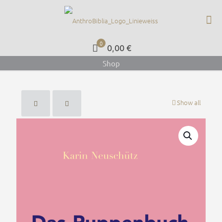
0
0,00 €
Shop
Show all