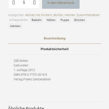
In den Warenkorb
Puppenbuch
Alternative:
Menge
Kategorien:
Aktives mit Kindern
,
Bücher
,
Werken
,
Zusammenleben
Schlagwörter:
Basteln
Nähen
Puppe
Stricken
Werken
Beschreibung
Produktsicherheit
200 Seiten
Gebunden
1. Auflage 2012
ISBN 978-3-7725-2616-9
Verlag Freies Geistesleben
Ähnliche Produkte