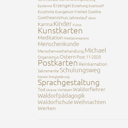
Erzengel
Erziehung
Epidemie
Erzählstoff
Goethe
Eurythmie
Evangelium
Freiheit
Goetheanismus
Jahreslauf
Jesus
Kinder
Karma
Kultus
Kunstkarten
Meditation
Meditationspraxis
Menschenkunde
Michael
Menschenweihehandlung
Ostern
Post 11-2020
Organismus
Postkarten
Reinkarnation
Schulungsweg
Sakramente
Soziale Dreigliederung
Sprachgestaltung
Waldorflehrer
Tod
Vorlesen
Ukraine
Waldorfpädagogik
Waldorfschule
Weihnachten
Werken