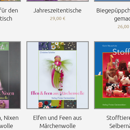
für den
Jahreszeitentische
Biegepüppch
tisch
gema
29,00
€
26,0
Elfen und Feen aus
, Nixen
Stofftie
Märchenwolle
wolle
Selbern