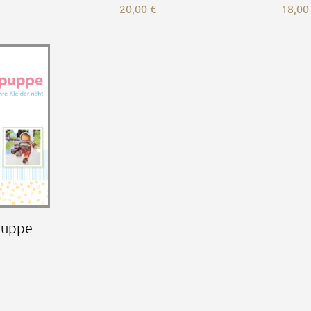
20,00
€
18,0
puppe