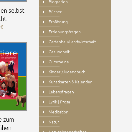
Biografien
en selbst
Bücher
cht
Ernährung
0
€
Erziehungsfragen
Gartenbau/Landwirtschaft
Gesundheit
Gutscheine
Kinder-/Jugendbuch
Kunstkarten & Kalender
Lebensfragen
Lyrik | Prosa
Meditation
re zum
Natur
ähen
Naturwissenschaften