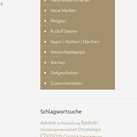
0
€
Neue Medien
Religion
Rudolf Steiner
Sagen | Mythen | Märchen
Waldorfpädagogik
Werken
Zeitgeschehen
Zusammenleben
Schlagwortsuche
Advent
Basteln
Auferstehung
Christologie
Christengemeinschaft
Christus
Corona
Dreigliederung