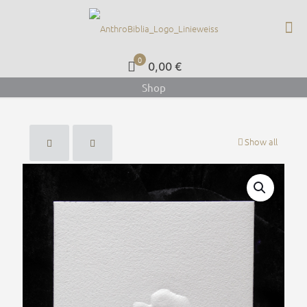
0
0,00 €
Shop
Show all