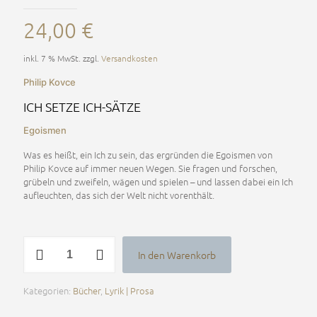
24,00
€
inkl. 7 % MwSt.
zzgl.
Versandkosten
Philip Kovce
ICH SETZE ICH-SÄTZE
Egoismen
Was es heißt, ein Ich zu sein, das ergründen die Egoismen von
Philip Kovce auf immer neuen Wegen. Sie fragen und forschen,
grübeln und zweifeln, wägen und spielen – und lassen dabei ein Ich
aufleuchten, das sich der Welt nicht vorenthält.
ICH
In den Warenkorb
SETZE
Alternative:
ICH-
SÄTZE
Kategorien:
Bücher
,
Lyrik | Prosa
Menge