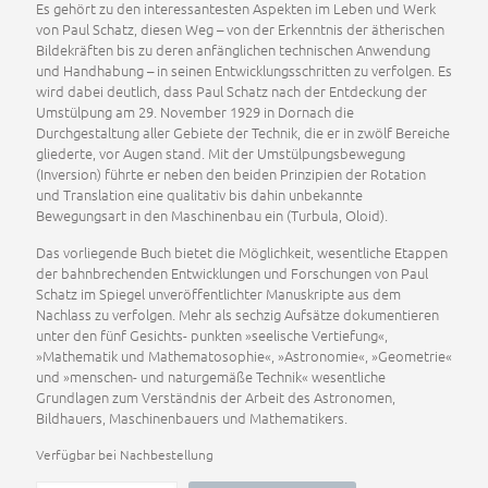
Es gehört zu den interessantesten Aspekten im Leben und Werk
von Paul Schatz, diesen Weg – von der Erkenntnis der ätherischen
Bildekräften bis zu deren anfänglichen technischen Anwendung
und Handhabung – in seinen Entwicklungsschritten zu verfolgen. Es
wird dabei deutlich, dass Paul Schatz nach der Entdeckung der
Umstülpung am 29. November 1929 in Dornach die
Durchgestaltung aller Gebiete der Technik, die er in zwölf Bereiche
gliederte, vor Augen stand. Mit der Umstülpungsbewegung
(Inversion) führte er neben den beiden Prinzipien der Rotation
und Translation eine qualitativ bis dahin unbekannte
Bewegungsart in den Maschinenbau ein (Turbula, Oloid).
Das vorliegende Buch bietet die Möglichkeit, wesentliche Etappen
der bahnbrechenden Entwicklungen und Forschungen von Paul
Schatz im Spiegel unveröffentlichter Manuskripte aus dem
Nachlass zu verfolgen. Mehr als sechzig Aufsätze dokumentieren
unter den fünf Gesichts- punkten »seelische Vertiefung«,
»Mathematik und Mathematosophie«, »Astronomie«, »Geometrie«
und »menschen- und naturgemäße Technik« wesentliche
Grundlagen zum Verständnis der Arbeit des Astronomen,
Bildhauers, Maschinenbauers und Mathematikers.
Verfügbar bei Nachbestellung