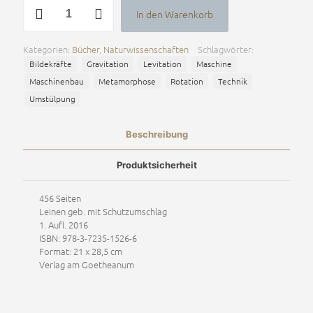
Technik
In den Warenkorb
und
Alternative:
Verwandlung
Menge
Kategorien:
Bücher
,
Naturwissenschaften
Schlagwörter:
Bildekräfte
Gravitation
Levitation
Maschine
Maschinenbau
Metamorphose
Rotation
Technik
Umstülpung
Beschreibung
Produktsicherheit
456 Seiten
Leinen geb. mit Schutzumschlag
1. Aufl. 2016
ISBN: 978-3-7235-1526-6
Format: 21 x 28,5 cm
Verlag am Goetheanum