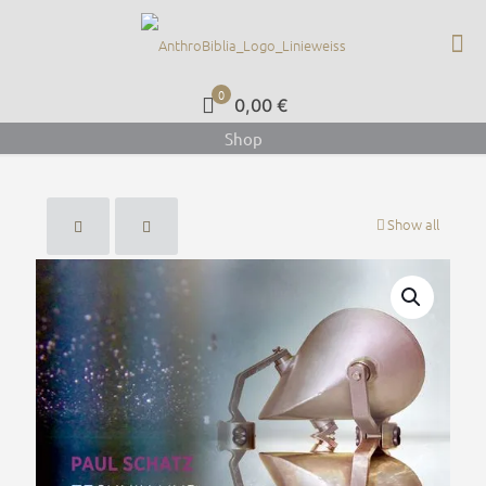
0
0,00 €
Shop
Show all