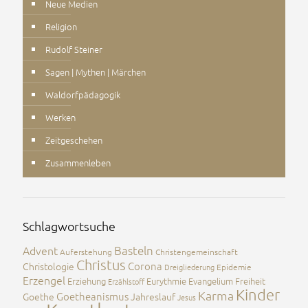
Neue Medien
Religion
Rudolf Steiner
Sagen | Mythen | Märchen
Waldorfpädagogik
Werken
Zeitgeschehen
Zusammenleben
Schlagwortsuche
Advent
Basteln
Auferstehung
Christengemeinschaft
Christus
Corona
Christologie
Dreigliederung
Epidemie
Erzengel
Erziehung
Eurythmie
Evangelium
Freiheit
Erzählstoff
Kinder
Karma
Goetheanismus
Goethe
Jahreslauf
Jesus