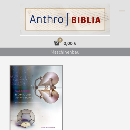
0
0,00
€
Maschinenbau