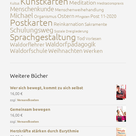
Kunstkarten
Meditation
Kultus
Meditationspraxis
Menschenkunde
Menschenweihehandlung
Michael
Ostern
Post 11-2020
Organismus
Pfingsten
Postkarten
Reinkarnation
Sakramente
Schulungsweg
Soziale Dreigliederung
Sprachgestaltung
Tod
Vorlesen
Waldorfpädagogik
Waldorflehrer
Waldorfschule
Weihnachten
Werken
Weitere Bücher
Wer sich bewegt, kommt zu sich selbst
16,00
€
zzgl.
Versandkosten
Gemeinsam bewegen
16,00
€
zzgl.
Versandkosten
Herzkräfte stärken durch Eurythmie