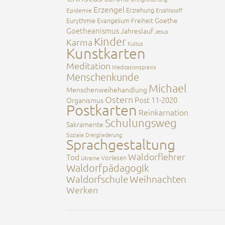
Erzengel
Erziehung
Epidemie
Erzählstoff
Goethe
Eurythmie
Evangelium
Freiheit
Goetheanismus
Jahreslauf
Jesus
Kinder
Karma
Kultus
Kunstkarten
Meditation
Meditationspraxis
Menschenkunde
Michael
Menschenweihehandlung
Ostern
Post 11-2020
Organismus
Postkarten
Reinkarnation
Schulungsweg
Sakramente
Soziale Dreigliederung
Sprachgestaltung
Waldorflehrer
Tod
Vorlesen
Ukraine
Waldorfpädagogik
Waldorfschule
Weihnachten
Werken