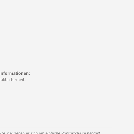
informationen:
ktsicherheit:
te, bei denen es sich um einfache Printprodukte handelt,