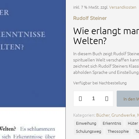
inkl. 7 % MwSt.
zzgl.
Versandkosten
Rudolf Steiner
Wie erlangt ma
Welten?
In diesem Buch zeigt Rudolf Steiner
spirituellen Welt verschaffen kan
zeichnet sich Rudolf Steiners Klass
abholden Sprache und Einstellung
Verfügbar bei Nachbestellung
Wie
In den 
erlangt
Alternative:
man
Erkenntnisse
Kategorien:
Bücher
,
Grundwerke
,
der
Einweihung
Erkenntnis
Hüter
höheren
Welten?
Schulungsweg
Theosophie
T
Menge