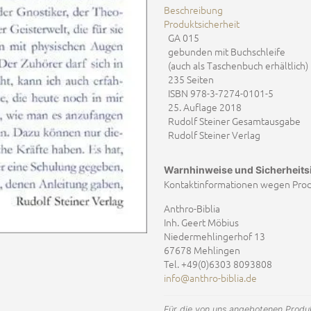
Beschreibung
Produktsicherheit
GA 015
gebunden mit Buchschleife
(auch als Taschenbuch erhältlich)
235
Seiten
ISBN
978-3-7274-0101-5
25. Auflage 2018
Rudolf Steiner Gesamtausgabe
Rudolf Steiner Verlag
Warnhinweise und Sicherheits
Kontaktinformationen wegen Produ
Anthro-Biblia
Inh. Geert Möbius
Niedermehlingerhof 13
67678 Mehlingen
Tel. +49(0)6303 8093808
info@anthro-biblia.de
Für die von uns angebotenen Produk