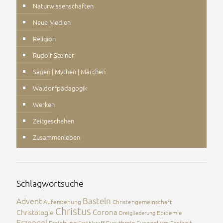
Naturwissenschaften
Neue Medien
Religion
Rudolf Steiner
Sagen | Mythen | Märchen
Waldorfpädagogik
Werken
Zeitgeschehen
Zusammenleben
Schlagwortsuche
Advent
Basteln
Auferstehung
Christengemeinschaft
Christus
Corona
Christologie
Dreigliederung
Epidemie
Erzengel
Erziehung
Eurythmie
Evangelium
Freiheit