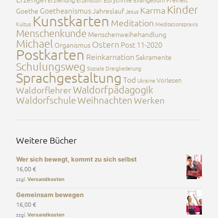
Erzählstoff
Kinder
Karma
Goetheanismus
Goethe
Jahreslauf
Jesus
Kunstkarten
Meditation
Kultus
Meditationspraxis
Menschenkunde
Menschenweihehandlung
Michael
Ostern
Post 11-2020
Organismus
Postkarten
Reinkarnation
Sakramente
Schulungsweg
Soziale Dreigliederung
Sprachgestaltung
Tod
Vorlesen
Ukraine
Waldorfpädagogik
Waldorflehrer
Waldorfschule
Weihnachten
Werken
Weitere Bücher
Wer sich bewegt, kommt zu sich selbst
16,00
€
zzgl.
Versandkosten
Gemeinsam bewegen
16,00
€
zzgl.
Versandkosten