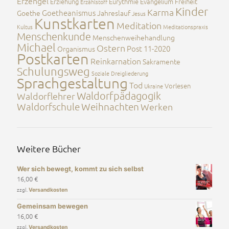
Erzengel
Erziehung
Eurythmie
Evangelium
Freiheit
Erzählstoff
Kinder
Karma
Goetheanismus
Goethe
Jahreslauf
Jesus
Kunstkarten
Meditation
Kultus
Meditationspraxis
Menschenkunde
Menschenweihehandlung
Michael
Ostern
Post 11-2020
Organismus
Postkarten
Reinkarnation
Sakramente
Schulungsweg
Soziale Dreigliederung
Sprachgestaltung
Tod
Vorlesen
Ukraine
Waldorfpädagogik
Waldorflehrer
Waldorfschule
Weihnachten
Werken
Weitere Bücher
Wer sich bewegt, kommt zu sich selbst
16,00
€
zzgl.
Versandkosten
Gemeinsam bewegen
16,00
€
zzgl.
Versandkosten