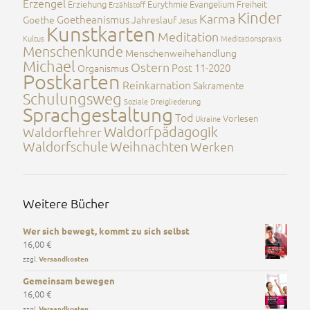
Erzengel
Erziehung
Eurythmie
Evangelium
Freiheit
Erzählstoff
Kinder
Karma
Goetheanismus
Goethe
Jahreslauf
Jesus
Kunstkarten
Meditation
Kultus
Meditationspraxis
Menschenkunde
Menschenweihehandlung
Michael
Ostern
Post 11-2020
Organismus
Postkarten
Reinkarnation
Sakramente
Schulungsweg
Soziale Dreigliederung
Sprachgestaltung
Tod
Vorlesen
Ukraine
Waldorfpädagogik
Waldorflehrer
Waldorfschule
Weihnachten
Werken
Weitere Bücher
Wer sich bewegt, kommt zu sich selbst
16,00
€
zzgl.
Versandkosten
Gemeinsam bewegen
16,00
€
zzgl.
Versandkosten