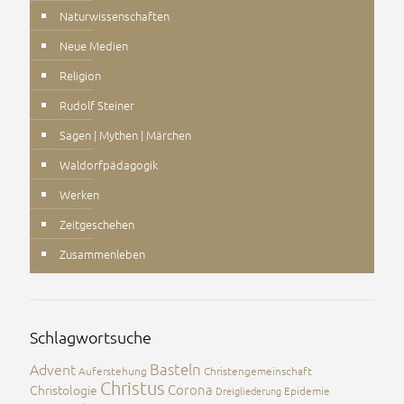
Naturwissenschaften
Neue Medien
Religion
Rudolf Steiner
Sagen | Mythen | Märchen
Waldorfpädagogik
Werken
Zeitgeschehen
Zusammenleben
Schlagwortsuche
Advent
Basteln
Auferstehung
Christengemeinschaft
Christus
Corona
Christologie
Dreigliederung
Epidemie