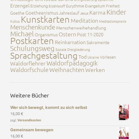
Erzengel
Erziehung
Eurythmie
Evangelium
Freiheit
Erzählstoff
Kinder
Karma
Goetheanismus
Goethe
Jahreslauf
Jesus
Kunstkarten
Meditation
Kultus
Meditationspraxis
Menschenkunde
Menschenweihehandlung
Michael
Ostern
Post 11-2020
Organismus
Postkarten
Reinkarnation
Sakramente
Schulungsweg
Soziale Dreigliederung
Sprachgestaltung
Tod
Vorlesen
Ukraine
Waldorfpädagogik
Waldorflehrer
Waldorfschule
Weihnachten
Werken
Weitere Bücher
Wer sich bewegt, kommt zu sich selbst
16,00
€
zzgl.
Versandkosten
Gemeinsam bewegen
16,00
€