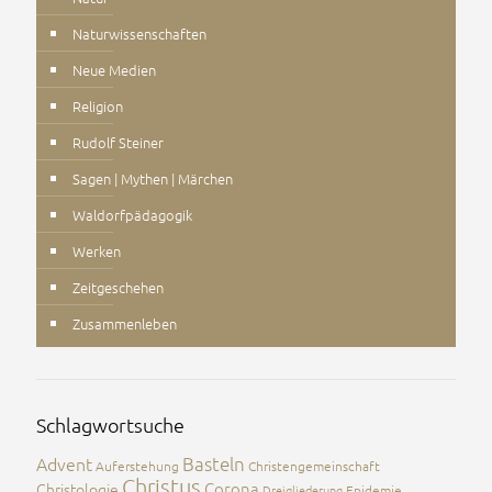
Naturwissenschaften
Neue Medien
Religion
Rudolf Steiner
Sagen | Mythen | Märchen
Waldorfpädagogik
Werken
Zeitgeschehen
Zusammenleben
Schlagwortsuche
Advent
Basteln
Auferstehung
Christengemeinschaft
Christus
Corona
Christologie
Dreigliederung
Epidemie