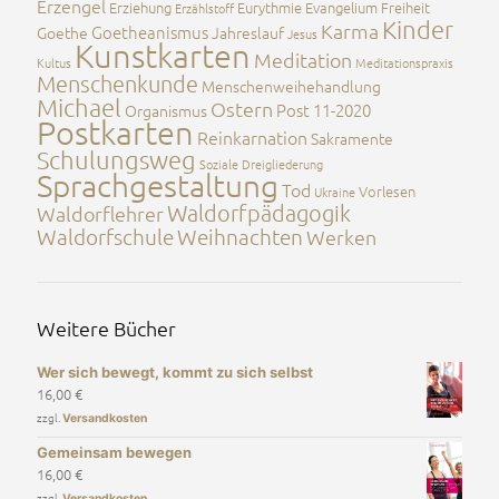
Erzengel
Erziehung
Eurythmie
Evangelium
Freiheit
Erzählstoff
Kinder
Karma
Goetheanismus
Goethe
Jahreslauf
Jesus
Kunstkarten
Meditation
Kultus
Meditationspraxis
Menschenkunde
Menschenweihehandlung
Michael
Ostern
Post 11-2020
Organismus
Postkarten
Reinkarnation
Sakramente
Schulungsweg
Soziale Dreigliederung
Sprachgestaltung
Tod
Vorlesen
Ukraine
Waldorfpädagogik
Waldorflehrer
Waldorfschule
Weihnachten
Werken
Weitere Bücher
Wer sich bewegt, kommt zu sich selbst
16,00
€
zzgl.
Versandkosten
Gemeinsam bewegen
16,00
€
zzgl.
Versandkosten