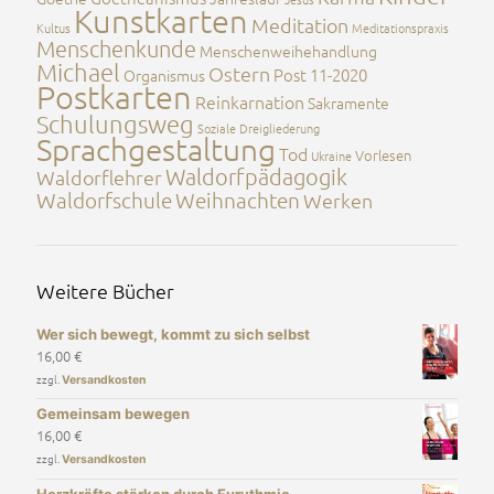
Kunstkarten
Meditation
Kultus
Meditationspraxis
Menschenkunde
Menschenweihehandlung
Michael
Ostern
Post 11-2020
Organismus
Postkarten
Reinkarnation
Sakramente
Schulungsweg
Soziale Dreigliederung
Sprachgestaltung
Tod
Vorlesen
Ukraine
Waldorfpädagogik
Waldorflehrer
Waldorfschule
Weihnachten
Werken
Weitere Bücher
Wer sich bewegt, kommt zu sich selbst
16,00
€
zzgl.
Versandkosten
Gemeinsam bewegen
16,00
€
zzgl.
Versandkosten
Herzkräfte stärken durch Eurythmie