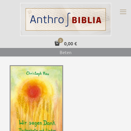
0
0,00 €
Beten