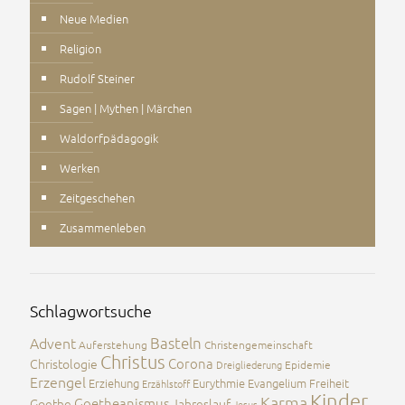
Neue Medien
Religion
Rudolf Steiner
Sagen | Mythen | Märchen
Waldorfpädagogik
Werken
Zeitgeschehen
Zusammenleben
Schlagwortsuche
Advent
Basteln
Auferstehung
Christengemeinschaft
Christus
Corona
Christologie
Dreigliederung
Epidemie
Erzengel
Erziehung
Eurythmie
Evangelium
Freiheit
Erzählstoff
Kinder
Karma
Goetheanismus
Goethe
Jahreslauf
Jesus