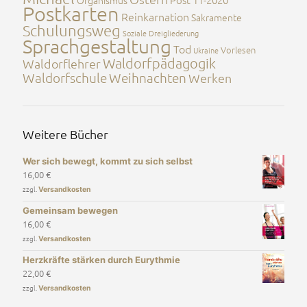
Postkarten
Reinkarnation
Sakramente
Schulungsweg
Soziale Dreigliederung
Sprachgestaltung
Tod
Vorlesen
Ukraine
Waldorfpädagogik
Waldorflehrer
Waldorfschule
Weihnachten
Werken
Weitere Bücher
Wer sich bewegt, kommt zu sich selbst
16,00
€
zzgl.
Versandkosten
Gemeinsam bewegen
16,00
€
zzgl.
Versandkosten
Herzkräfte stärken durch Eurythmie
22,00
€
zzgl.
Versandkosten