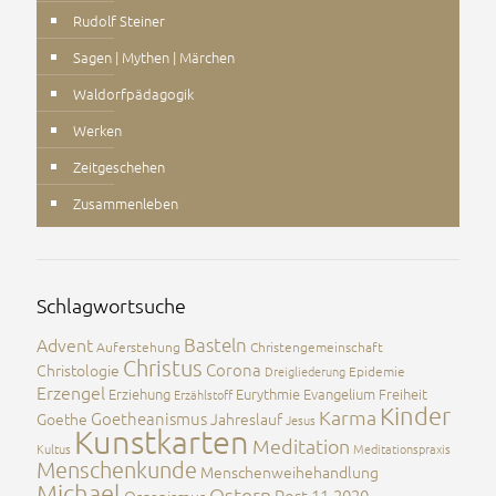
Rudolf Steiner
Sagen | Mythen | Märchen
Waldorfpädagogik
Werken
Zeitgeschehen
Zusammenleben
Schlagwortsuche
Advent
Basteln
Auferstehung
Christengemeinschaft
Christus
Corona
Christologie
Dreigliederung
Epidemie
Erzengel
Erziehung
Eurythmie
Evangelium
Freiheit
Erzählstoff
Kinder
Karma
Goetheanismus
Goethe
Jahreslauf
Jesus
Kunstkarten
Meditation
Kultus
Meditationspraxis
Menschenkunde
Menschenweihehandlung
Michael
Ostern
Post 11-2020
Organismus