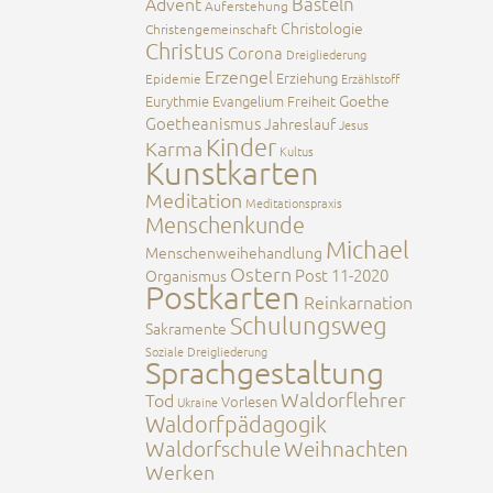
Advent
Basteln
Auferstehung
Christologie
Christengemeinschaft
Christus
Corona
Dreigliederung
Erzengel
Erziehung
Epidemie
Erzählstoff
Goethe
Eurythmie
Evangelium
Freiheit
Goetheanismus
Jahreslauf
Jesus
Kinder
Karma
Kultus
Kunstkarten
Meditation
Meditationspraxis
Menschenkunde
Michael
Menschenweihehandlung
Ostern
Post 11-2020
Organismus
Postkarten
Reinkarnation
Schulungsweg
Sakramente
Soziale Dreigliederung
Sprachgestaltung
Waldorflehrer
Tod
Vorlesen
Ukraine
Waldorfpädagogik
Waldorfschule
Weihnachten
Werken