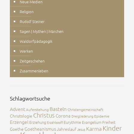
Neue Medien
Religion
Rudolf Steiner
Sagen | Mythen | Märchen
Waldorfpädagogik
Werken
Zeitgeschehen
Zusammenleben
Schlagwortsuche
Advent
Basteln
Auferstehung
Christengemeinschaft
Christus
Corona
Christologie
Dreigliederung
Epidemie
Erzengel
Erziehung
Eurythmie
Evangelium
Freiheit
Erzählstoff
Kinder
Karma
Goetheanismus
Goethe
Jahreslauf
Jesus