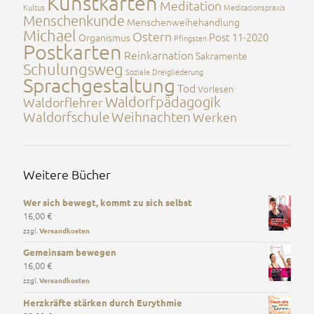
Kunstkarten
Meditation
Kultus
Meditationspraxis
Menschenkunde
Menschenweihehandlung
Michael
Ostern
Post 11-2020
Organismus
Pfingsten
Postkarten
Reinkarnation
Sakramente
Schulungsweg
Soziale Dreigliederung
Sprachgestaltung
Tod
Vorlesen
Waldorfpädagogik
Waldorflehrer
Waldorfschule
Weihnachten
Werken
Weitere Bücher
Wer sich bewegt, kommt zu sich selbst
16,00
€
zzgl.
Versandkosten
Gemeinsam bewegen
16,00
€
zzgl.
Versandkosten
Herzkräfte stärken durch Eurythmie