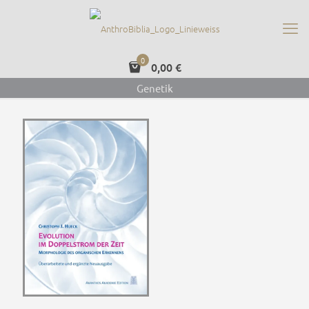
0
0,00 €
Genetik