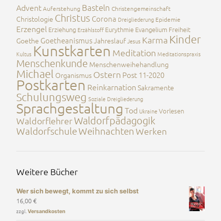
Advent
Basteln
Auferstehung
Christengemeinschaft
Christus
Corona
Christologie
Dreigliederung
Epidemie
Erzengel
Erziehung
Eurythmie
Evangelium
Freiheit
Erzählstoff
Kinder
Karma
Goetheanismus
Goethe
Jahreslauf
Jesus
Kunstkarten
Meditation
Kultus
Meditationspraxis
Menschenkunde
Menschenweihehandlung
Michael
Ostern
Post 11-2020
Organismus
Postkarten
Reinkarnation
Sakramente
Schulungsweg
Soziale Dreigliederung
Sprachgestaltung
Tod
Vorlesen
Ukraine
Waldorfpädagogik
Waldorflehrer
Waldorfschule
Weihnachten
Werken
Weitere Bücher
Wer sich bewegt, kommt zu sich selbst
16,00
€
zzgl.
Versandkosten