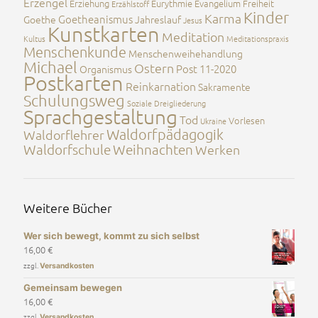
Erzengel
Erziehung
Eurythmie
Evangelium
Freiheit
Erzählstoff
Kinder
Karma
Goetheanismus
Goethe
Jahreslauf
Jesus
Kunstkarten
Meditation
Kultus
Meditationspraxis
Menschenkunde
Menschenweihehandlung
Michael
Ostern
Post 11-2020
Organismus
Postkarten
Reinkarnation
Sakramente
Schulungsweg
Soziale Dreigliederung
Sprachgestaltung
Tod
Vorlesen
Ukraine
Waldorfpädagogik
Waldorflehrer
Waldorfschule
Weihnachten
Werken
Weitere Bücher
Wer sich bewegt, kommt zu sich selbst
16,00
€
zzgl.
Versandkosten
Gemeinsam bewegen
16,00
€
zzgl.
Versandkosten