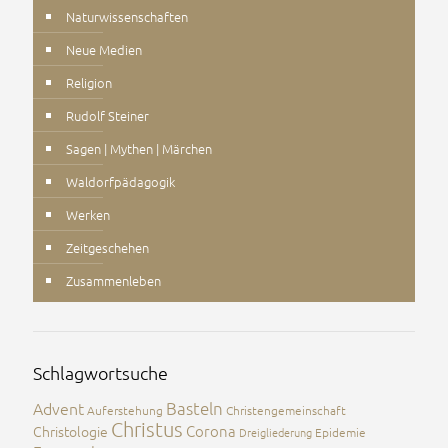
Naturwissenschaften
Neue Medien
Religion
Rudolf Steiner
Sagen | Mythen | Märchen
Waldorfpädagogik
Werken
Zeitgeschehen
Zusammenleben
Schlagwortsuche
Advent
Basteln
Auferstehung
Christengemeinschaft
Christus
Corona
Christologie
Dreigliederung
Epidemie