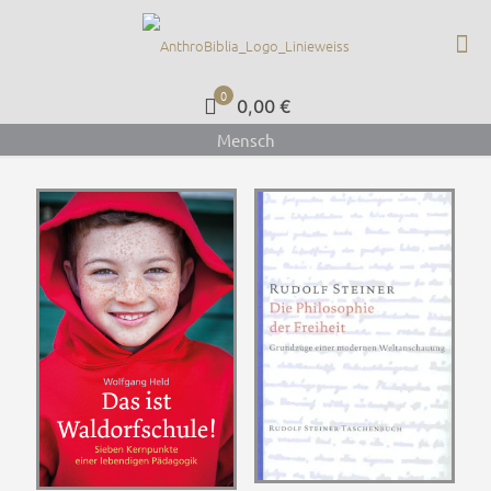
0
0,00 €
Mensch