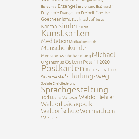
Erzengel
Erziehung
Epidemie
Erzählstoff
Goethe
Eurythmie
Evangelium
Freiheit
Goetheanismus
Jahreslauf
Jesus
Kinder
Karma
Kultus
Kunstkarten
Meditation
Meditationspraxis
Menschenkunde
Michael
Menschenweihehandlung
Ostern
Post 11-2020
Organismus
Postkarten
Reinkarnation
Schulungsweg
Sakramente
Soziale Dreigliederung
Sprachgestaltung
Waldorflehrer
Tod
Vorlesen
Ukraine
Waldorfpädagogik
Waldorfschule
Weihnachten
Werken