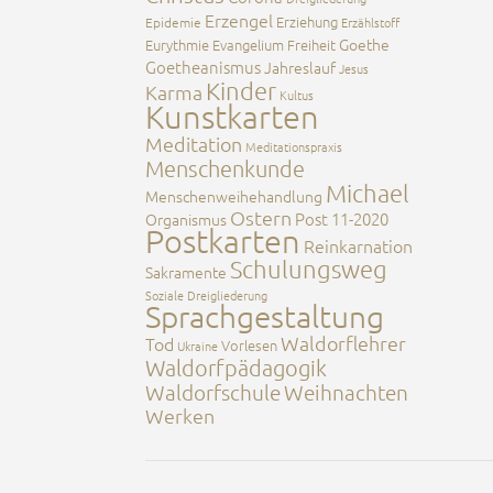
Erzengel
Erziehung
Epidemie
Erzählstoff
Goethe
Eurythmie
Evangelium
Freiheit
Goetheanismus
Jahreslauf
Jesus
Kinder
Karma
Kultus
Kunstkarten
Meditation
Meditationspraxis
Menschenkunde
Michael
Menschenweihehandlung
Ostern
Post 11-2020
Organismus
Postkarten
Reinkarnation
Schulungsweg
Sakramente
Soziale Dreigliederung
Sprachgestaltung
Waldorflehrer
Tod
Vorlesen
Ukraine
Waldorfpädagogik
Waldorfschule
Weihnachten
Werken