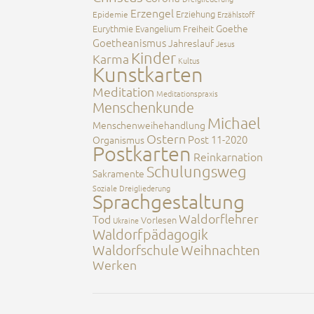
Erzengel
Erziehung
Epidemie
Erzählstoff
Goethe
Eurythmie
Evangelium
Freiheit
Goetheanismus
Jahreslauf
Jesus
Kinder
Karma
Kultus
Kunstkarten
Meditation
Meditationspraxis
Menschenkunde
Michael
Menschenweihehandlung
Ostern
Post 11-2020
Organismus
Postkarten
Reinkarnation
Schulungsweg
Sakramente
Soziale Dreigliederung
Sprachgestaltung
Waldorflehrer
Tod
Vorlesen
Ukraine
Waldorfpädagogik
Waldorfschule
Weihnachten
Werken