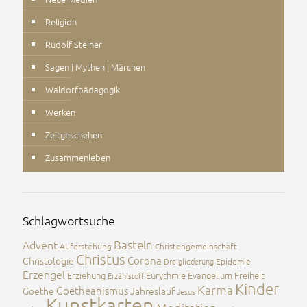
Religion
Rudolf Steiner
Sagen | Mythen | Märchen
Waldorfpädagogik
Werken
Zeitgeschehen
Zusammenleben
Schlagwortsuche
Advent
Basteln
Auferstehung
Christengemeinschaft
Christus
Corona
Christologie
Dreigliederung
Epidemie
Erzengel
Erziehung
Eurythmie
Evangelium
Freiheit
Erzählstoff
Kinder
Karma
Goetheanismus
Goethe
Jahreslauf
Jesus
Kunstkarten