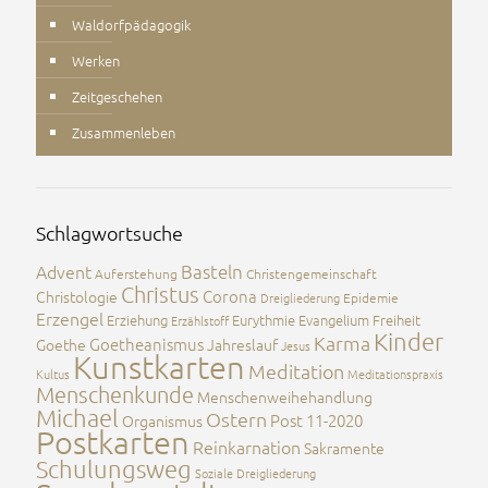
Waldorfpädagogik
Werken
Zeitgeschehen
Zusammenleben
Schlagwortsuche
Advent
Basteln
Auferstehung
Christengemeinschaft
Christus
Corona
Christologie
Dreigliederung
Epidemie
Erzengel
Erziehung
Eurythmie
Evangelium
Freiheit
Erzählstoff
Kinder
Karma
Goetheanismus
Goethe
Jahreslauf
Jesus
Kunstkarten
Meditation
Kultus
Meditationspraxis
Menschenkunde
Menschenweihehandlung
Michael
Ostern
Post 11-2020
Organismus
Postkarten
Reinkarnation
Sakramente
Schulungsweg
Soziale Dreigliederung