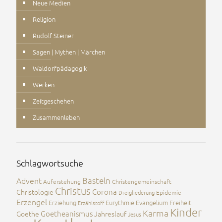
Neue Medien
Religion
Rudolf Steiner
Sagen | Mythen | Märchen
Waldorfpädagogik
Werken
Zeitgeschehen
Zusammenleben
Schlagwortsuche
Advent
Basteln
Auferstehung
Christengemeinschaft
Christus
Corona
Christologie
Dreigliederung
Epidemie
Erzengel
Erziehung
Eurythmie
Evangelium
Freiheit
Erzählstoff
Kinder
Karma
Goetheanismus
Goethe
Jahreslauf
Jesus