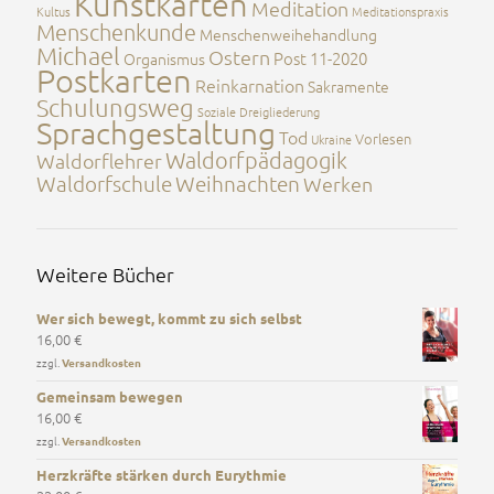
Kunstkarten
Meditation
Kultus
Meditationspraxis
Menschenkunde
Menschenweihehandlung
Michael
Ostern
Post 11-2020
Organismus
Postkarten
Reinkarnation
Sakramente
Schulungsweg
Soziale Dreigliederung
Sprachgestaltung
Tod
Vorlesen
Ukraine
Waldorfpädagogik
Waldorflehrer
Waldorfschule
Weihnachten
Werken
Weitere Bücher
Wer sich bewegt, kommt zu sich selbst
16,00
€
zzgl.
Versandkosten
Gemeinsam bewegen
16,00
€
zzgl.
Versandkosten
Herzkräfte stärken durch Eurythmie