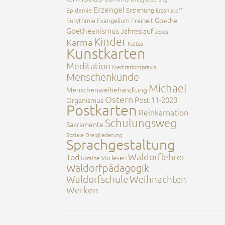
Erzengel
Erziehung
Epidemie
Erzählstoff
Goethe
Eurythmie
Evangelium
Freiheit
Goetheanismus
Jahreslauf
Jesus
Kinder
Karma
Kultus
Kunstkarten
Meditation
Meditationspraxis
Menschenkunde
Michael
Menschenweihehandlung
Ostern
Post 11-2020
Organismus
Postkarten
Reinkarnation
Schulungsweg
Sakramente
Soziale Dreigliederung
Sprachgestaltung
Waldorflehrer
Tod
Vorlesen
Ukraine
Waldorfpädagogik
Waldorfschule
Weihnachten
Werken