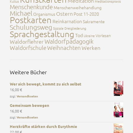
Meditation
Kultus
Meditationspraxis
Menschenkunde
Menschenweihehandlung
Michael
Ostern
Post 11-2020
Organismus
Postkarten
Reinkarnation
Sakramente
Schulungsweg
Soziale Dreigliederung
Sprachgestaltung
Tod
Vorlesen
Ukraine
Waldorfpädagogik
Waldorflehrer
Waldorfschule
Weihnachten
Werken
Weitere Bücher
Wer sich bewegt, kommt zu sich selbst
16,00
€
zzgl.
Versandkosten
Gemeinsam bewegen
16,00
€
zzgl.
Versandkosten
Herzkräfte stärken durch Eurythmie
22,00
€