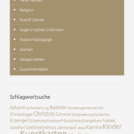
Religion
Rudolf Steiner
Sagen | Mythen | Märchen
Waldorfpädagogik
Werken
Zeitgeschehen
Zusammenleben
Schlagwortsuche
Advent
Basteln
Auferstehung
Christengemeinschaft
Christus
Corona
Christologie
Dreigliederung
Epidemie
Erzengel
Erziehung
Eurythmie
Evangelium
Freiheit
Erzählstoff
Kinder
Karma
Goetheanismus
Goethe
Jahreslauf
Jesus
Kunstkarten