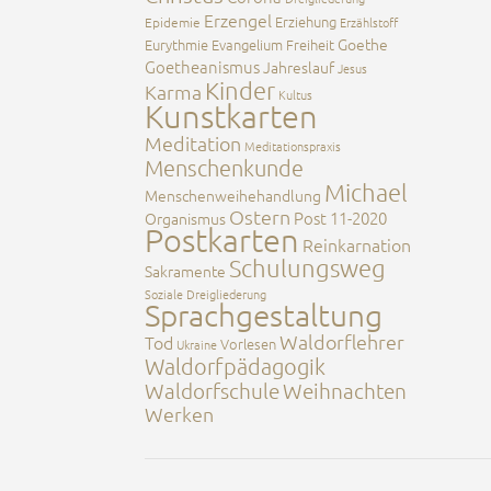
Erzengel
Erziehung
Epidemie
Erzählstoff
Goethe
Eurythmie
Evangelium
Freiheit
Goetheanismus
Jahreslauf
Jesus
Kinder
Karma
Kultus
Kunstkarten
Meditation
Meditationspraxis
Menschenkunde
Michael
Menschenweihehandlung
Ostern
Post 11-2020
Organismus
Postkarten
Reinkarnation
Schulungsweg
Sakramente
Soziale Dreigliederung
Sprachgestaltung
Waldorflehrer
Tod
Vorlesen
Ukraine
Waldorfpädagogik
Waldorfschule
Weihnachten
Werken